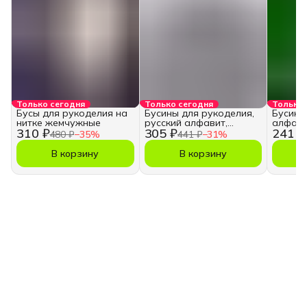
Только сегодня
Только сегодня
Только 
Бусы для рукоделия на
Бусины для рукоделия,
Бусины
нитке жемчужные
русский алфавит,
алфави
310 ₽
305 ₽
241 ₽
кубики
480 ₽
−
35
%
441 ₽
−
31
%
В корзину
В корзину