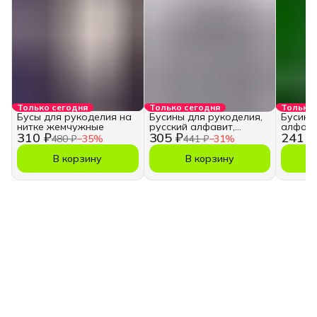
Только сегодня
Только сегодня
Только 
Бусы для рукоделия на
Бусины для рукоделия,
Бусины
нитке жемчужные
русский алфавит,
алфави
310 ₽
305 ₽
241 ₽
кубики
480 ₽
−
35
%
441 ₽
−
31
%
В корзину
В корзину