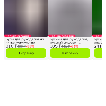
Только сегодня
Только сегодня
Только 
Бусы для рукоделия на
Бусины для рукоделия,
Бусины
нитке жемчужные
русский алфавит,
алфави
310 ₽
305 ₽
241 ₽
кубики
480 ₽
−
35
%
441 ₽
−
31
%
В корзину
В корзину