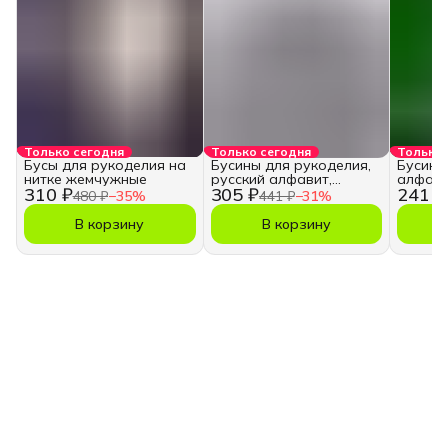
Только сегодня
Только сегодня
Только 
Бусы для рукоделия на
Бусины для рукоделия,
Бусины
нитке жемчужные
русский алфавит,
алфави
310 ₽
305 ₽
241 ₽
кубики
480 ₽
−
35
%
441 ₽
−
31
%
В корзину
В корзину