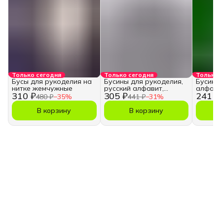
Только сегодня
Только сегодня
Только 
Бусы для рукоделия на
Бусины для рукоделия,
Бусины
нитке жемчужные
русский алфавит,
алфави
310 ₽
305 ₽
241 ₽
кубики
480 ₽
−
35
%
441 ₽
−
31
%
В корзину
В корзину