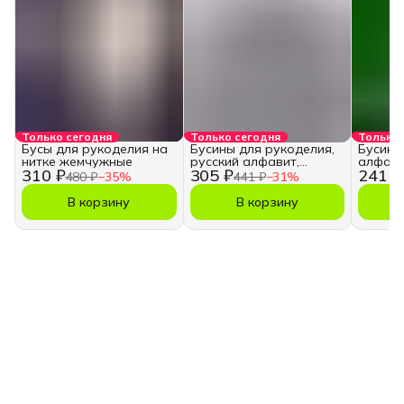
Только сегодня
Только сегодня
Только 
Бусы для рукоделия на
Бусины для рукоделия,
Бусины
нитке жемчужные
русский алфавит,
алфави
310 ₽
305 ₽
241 ₽
кубики
480 ₽
−
35
%
441 ₽
−
31
%
В корзину
В корзину