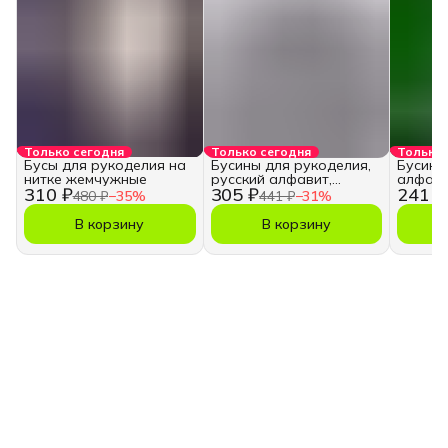
Только сегодня
Только сегодня
Только 
Бусы для рукоделия на
Бусины для рукоделия,
Бусины
нитке жемчужные
русский алфавит,
алфави
310 ₽
305 ₽
241 ₽
кубики
480 ₽
−
35
%
441 ₽
−
31
%
В корзину
В корзину