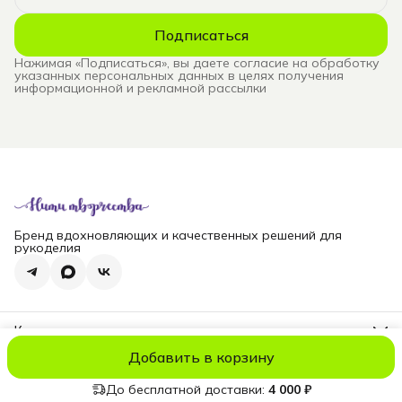
Подписаться
Нажимая «Подписаться», вы даете согласие на обработку
указанных персональных данных в целях получения
информационной и рекламной рассылки
Бренд вдохновляющих и качественных решений для
рукоделия
Контакты
Телефон
Добавить в корзину
8 (965) 828-69-00
© niti_live
Оплата
Доставка
Правила возврата
Реквизиты
Оферт
Эл. почта
nititv@yandex.ru
До бесплатной доставки:
4 000 ₽