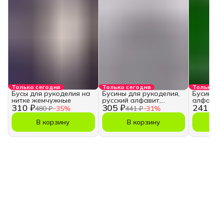
Только сегодня
Только сегодня
Только 
Бусы для рукоделия на
Бусины для рукоделия,
Бусины
нитке жемчужные
русский алфавит,
алфави
310 ₽
305 ₽
241 ₽
кубики
480 ₽
−
35
%
441 ₽
−
31
%
В корзину
В корзину