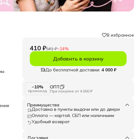
В избранное
410 ₽
541 ₽
−
24
%
я
Добавить в корзину
До бесплатной доставки:
4 000 ₽
ны
енять
−10%
ОПТ
ия
промокод
При покупке от 4 000 ₽
Преимущества
ение
Доставка в пункты выдачи или до двери
ы с
Оплата — картой, СБП или наличными
Удобный возврат
ия
Доставка