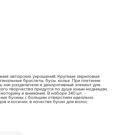
ания авторских украшений. Крупные акриловые
гинальные браслеты, бусы, колье. При плетении
ь как разделители и декоративный элемент для
ского творчества придутся по душе юным модницам,
моторику и внимание. В наборе 340 шт. -
пные бусины с большим отверстием идеально
в и косичек, в качестве бусин для волос.