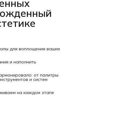
венных
рожденный
стетике
иалы для воплощения ваших
ания и наполнить
гармонировало: от палитры
нструментов и систем
рживаем на каждом этапе