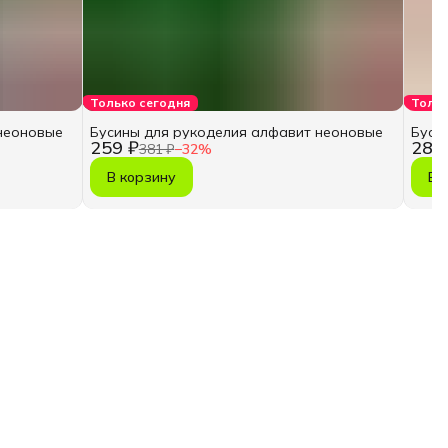
Только сегодня
Тольк
неоновые
Бусины для рукоделия алфавит неоновые
Буси
259 ₽
287
381 ₽
−
32
%
В корзину
В 