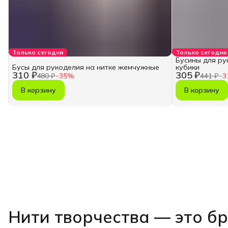
Только сегодня
Только сегодня
Бусины для ру
Бусы для рукоделия на нитке жемчужные
кубики
310 ₽
305 ₽
480 ₽
−
35
%
441 ₽
−
3
В корзину
В корзину
Нити творчества
— это б