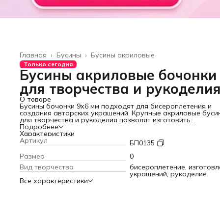
Главная
›
Бусины
›
Бусины акриловые
Только сегодня
Бусины акриловые бочонки
для творчества и рукодели
О товаре
Бусины бочонки 9х6 мм подходят для бисероплетения и
создания авторских украшений. Крупные акриловые буси
для творчества и рукоделия позволят изготовить
оригинальные браслеты, бусы, колье. При плетении
Подробнее
аксессуаров из бисера пластиковые бусинки можно прим
Характеристики
как разделители и декоративный элемент для изготовлен
Артикул
БП0135
ожерелье, чокеров и брелков. Бусины для детского
творчества придутся по душе юным модницам, часто
Размер
0
используются для занятий с детьми, развивают мелкую
Вид творчества
бисероплетение, изготовл
моторику и внимание. В наборе 340 шт. - достаточное
украшений, рукоделие
количество для воплощения идей девочек. Крупные бусин
Все характеристики
большим отверстием идеально подходят для шнура и
макраме, паракорда, а также для дредов и косичек, в
качестве бусин для волос. Создавайте уникальные издел
вместе с «Нити творчества»!