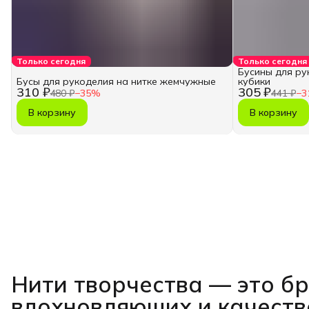
Только сегодня
Только сегодня
Бусины для ру
Бусы для рукоделия на нитке жемчужные
кубики
310 ₽
305 ₽
480 ₽
−
35
%
441 ₽
−
3
В корзину
В корзину
Нити творчества
— это б
вдохновляющих и качест