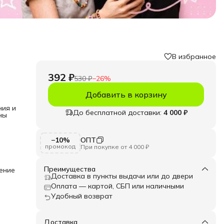
В избранное
392 ₽
530 ₽
−
26
%
Добавить в корзину
ния и
До бесплатной доставки:
4 000 ₽
ны
ении
енять
−10%
ОПТ
промокод
При покупке от 4 000 ₽
 930
ек в
Преимущества
ение
ны
Доставка в пункты выдачи или до двери
а»!
Оплата — картой, СБП или наличными
Удобный возврат
Доставка