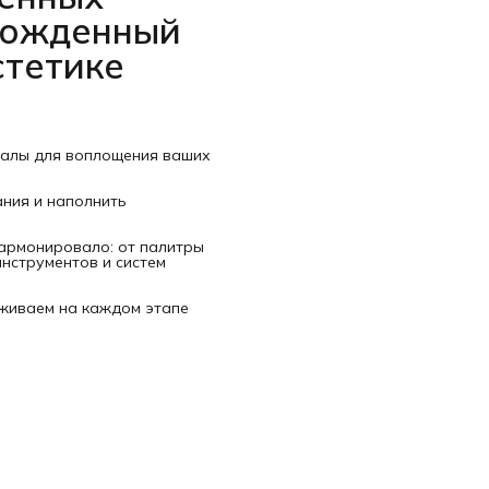
рожденный
стетике
иалы для воплощения ваших
ания и наполнить
гармонировало: от палитры
нструментов и систем
рживаем на каждом этапе