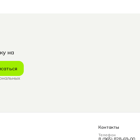
ку на
саться
сональных
Контакты
Телефон
8 (965) 828-69-00