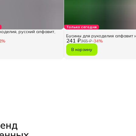
Только сегодня
коделия, русский алфавит,
Бусины для рукоделия алфавит 
241 ₽
1
%
365 ₽
−
34
%
В корзину
ренд
венных