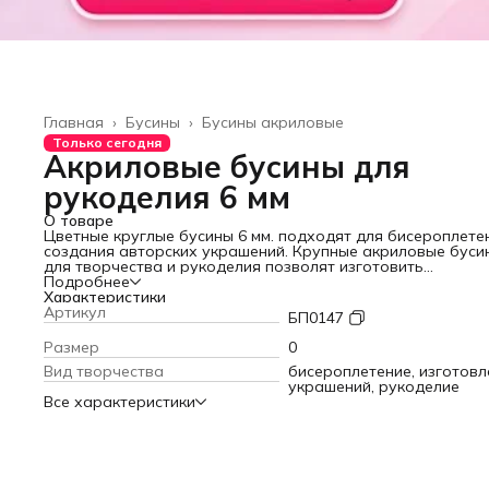
Главная
›
Бусины
›
Бусины акриловые
Только сегодня
Акриловые бусины для
рукоделия 6 мм
О товаре
Цветные круглые бусины 6 мм. подходят для бисероплете
создания авторских украшений. Крупные акриловые буси
для творчества и рукоделия позволят изготовить
оригинальные браслеты, бусы, колье, ожерелье. При плет
Подробнее
аксессуаров из бисера пластиковые бусинки можно прим
Характеристики
как разделители и декоративный элемент. Бусины для
Артикул
БП0147
детского творчества придутся по душе юным модницам.
Разноцветные бусины смотрятся ярко и стильно. В наборе
Размер
0
шт. - достаточное количество для воплощения идей девоч
Вид творчества
бисероплетение, изготовл
изготовлении чокеров, фенечек, брелоков, сережек. Буси
украшений, рукоделие
отлично подходят для плетения игрушек амигуруми.
Все характеристики
Создавайте уникальные изделия вместе с «Нити творчеств