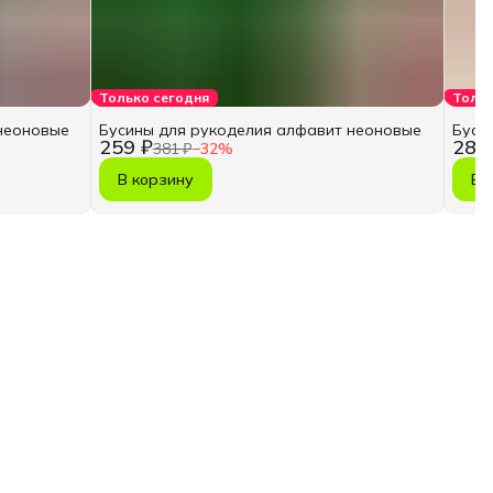
Только сегодня
Тольк
неоновые
Бусины для рукоделия алфавит неоновые
Буси
259 ₽
287
381 ₽
−
32
%
В корзину
В 