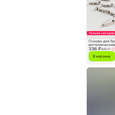
Только сегодня
Основа для бр
металлическая 
336 ₽
436 ₽
−
2
В корзину