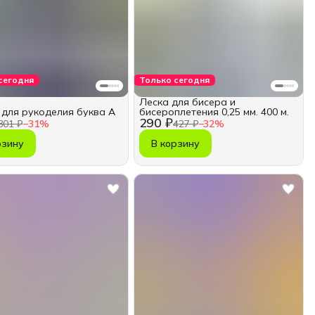
сегодня
Только сегодня
Леска для бисера и
 для рукоделия буква А
бисероплетения 0,25 мм. 400 м.
290 ₽
301 ₽
−
31
%
427 ₽
−
32
%
рзину
В корзину