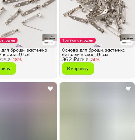
сегодня
Только сегодня
 для броши, застежка
Основа для броши, застежка
ческая 3,0 см.
металлическая 3,5 см.
362 ₽
529 ₽
−
18
%
476 ₽
−
24
%
рзину
В корзину