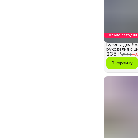
Только сегодня
Бусины для бр
рукоделия с 
235 ₽
344 ₽
−
3
В корзину