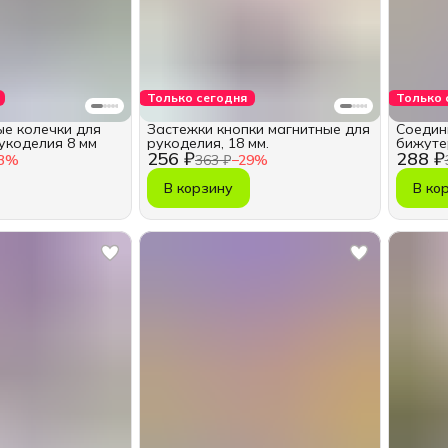
Только сегодня
Только 
е колечки для
Застежки кнопки магнитные для
Соедин
укоделия 8 мм
рукоделия, 18 мм.
бижуте
256 ₽
288 ₽
3
%
363 ₽
−
29
%
В корзину
В ко