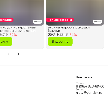
сегодня
Только сегодня
и каури натуральные
Бусины морские ракушки
орчества и рукоделия
(каури)
297 ₽
347 ₽
−
32
%
431 ₽
−
31
%
рзину
В корзину
…
31
Контакты
Телефон
8 (965) 828-69-00
Эл. почта
nititv@yandex.ru