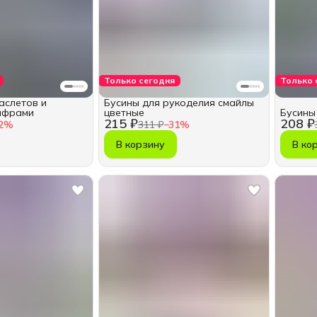
Только сегодня
Только 
аслетов и
Бусины для рукоделия смайлы
цифрами
цветные
Бусины
215 ₽
208 ₽
2
%
311 ₽
−
31
%
В корзину
В ко