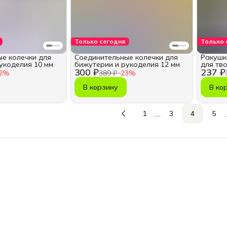
Только сегодня
Только 
е колечки для
Соединительные колечки для
Ракушк
укоделия 10 мм
бижутерии и рукоделия 12 мм
для тв
300 ₽
237 ₽
2
%
389 ₽
−
23
%
В корзину
В ко
…
1
3
4
5