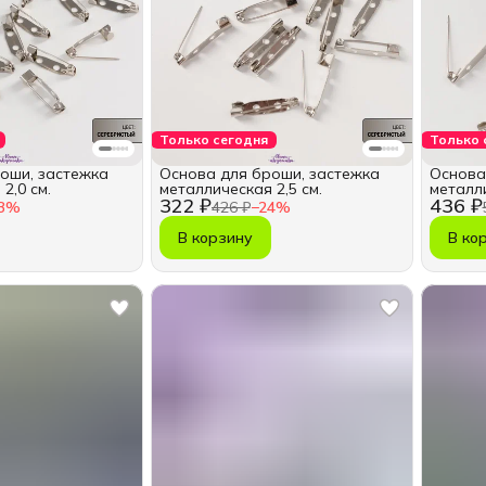
Только сегодня
Только 
оши, застежка
Основа для броши, застежка
Основа
2,0 см.
металлическая 2,5 см.
металли
322 ₽
436 ₽
3
%
426 ₽
−
24
%
В корзину
В ко