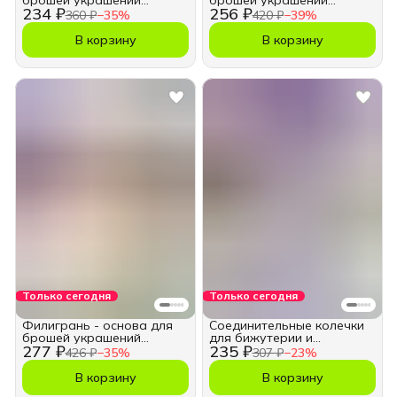
брошей украшений
брошей украшений
234 ₽
256 ₽
рукоделия
рукоделия
360 ₽
−
35
%
420 ₽
−
39
%
В корзину
В корзину
Только сегодня
Только сегодня
Филигрань - основа для
Соединительные колечки
брошей украшений
для бижутерии и
277 ₽
235 ₽
рукоделия
рукоделия 10 мм
426 ₽
−
35
%
307 ₽
−
23
%
В корзину
В корзину