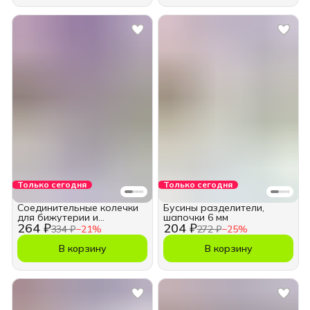
Только сегодня
Только сегодня
Соединительные колечки
Бусины разделители,
для бижутерии и
шапочки 6 мм
264 ₽
204 ₽
рукоделия 12 мм
334 ₽
−
21
%
272 ₽
−
25
%
В корзину
В корзину