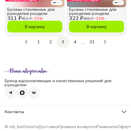
Бусины стеклянные для
Бусины стеклянные для
рукоделия рондели
рукоделия рондели
311 ₽
322 ₽
451 ₽
−
31
%
466 ₽
−
31
%
В корзину
В корзину
…
1
2
3
4
31
Бренд вдохновляющих и качественных решений для
рукоделия
Контакты
Телефон
8 (965) 828-69-00
© niti_live
Оплата
Доставка
Правила возврата
Реквизиты
Оферт
Эл. почта
nititv@yandex.ru