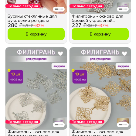
Только сегодня
Только сегодня
Бусины стеклянные для
Филигрань - основа для
рукоделия рондели
брошей украшений
286 ₽
227 ₽
рукоделия
420 ₽
−
32
%
360 ₽
−
37
%
В корзину
В корзину
Только сегодня
Только сегодня
Филигрань - основа для
Филигрань - основа для