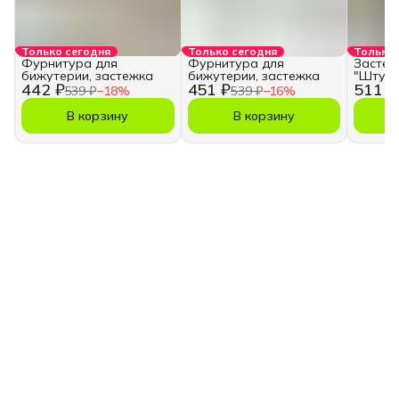
Только сегодня
Только сегодня
Только 
Фурнитура для
Фурнитура для
Застеж
бижутерии, застежка
бижутерии, застежка
"Штурв
442 ₽
451 ₽
511 ₽
539 ₽
−
18
%
539 ₽
−
16
%
В корзину
В корзину