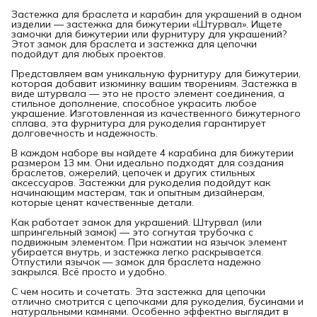
Застежка для браслета и карабин для украшений в одном
изделии — застежка для бижутерии «Штурвал». Ищете
замочки для бижутерии или фурнитуру для украшений?
Этот замок для браслета и застежка для цепочки
подойдут для любых проектов.
Представляем вам уникальную фурнитуру для бижутерии,
которая добавит изюминку вашим творениям. Застежка в
виде штурвала — это не просто элемент соединения, а
стильное дополнение, способное украсить любое
украшение. Изготовленная из качественного бижутерного
сплава, эта фурнитура для рукоделия гарантирует
долговечность и надежность.
В каждом наборе вы найдете 4 карабина для бижутерии
размером 13 мм. Они идеально подходят для создания
браслетов, ожерелий, цепочек и других стильных
аксессуаров. Застежки для рукоделия подойдут как
начинающим мастерам, так и опытным дизайнерам,
которые ценят качественные детали.
Как работает замок для украшений. Штурвал (или
шпрингельный замок) — это согнутая трубочка с
подвижным элементом. При нажатии на язычок элемент
убирается внутрь, и застежка легко раскрывается.
Отпустили язычок — замок для браслета надежно
закрылся. Всё просто и удобно.
С чем носить и сочетать. Эта застежка для цепочки
отлично смотрится с цепочками для рукоделия, бусинами и
натуральными камнями. Особенно эффектно выглядит в