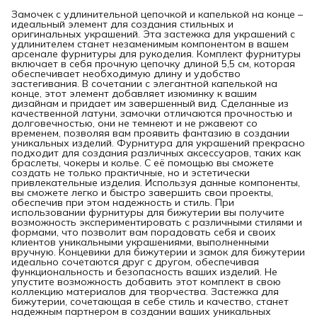
Замочек с удлинительной цепочкой и капелькой на конце –
идеальный элемент для создания стильных и
оригинальных украшений. Эта застежка для украшений с
удлинителем станет незаменимым компонентом в вашем
арсенале фурнитуры для рукоделия. Комплект фурнитуры
включает в себя прочную цепочку длиной 5,5 см, которая
обеспечивает необходимую длину и удобство
застегивания. В сочетании с элегантной капелькой на
конце, этот элемент добавляет изюминку к вашим
дизайнам и придает им завершенный вид. Сделанные из
качественной латуни, замочки отличаются прочностью и
долговечностью, они не темнеют и не ржавеют со
временем, позволяя вам проявить фантазию в создании
уникальных изделий. Фурнитура для украшений прекрасно
подходит для создания различных аксессуаров, таких как
браслеты, чокеры и колье. С её помощью вы сможете
создать не только практичные, но и эстетически
привлекательные изделия. Используя данные компоненты,
вы сможете легко и быстро завершить свои проекты,
обеспечив при этом надежность и стиль. При
использовании фурнитуры для бижутерии вы получите
возможность экспериментировать с различными стилями и
формами, что позволит вам порадовать себя и своих
клиентов уникальными украшениями, выполненными
вручную. Концевики для бижутерии и замок для бижутерии
идеально сочетаются друг с другом, обеспечивая
функциональность и безопасность ваших изделий. Не
упустите возможность добавить этот комплект в свою
коллекцию материалов для творчества. Застежка для
бижутерии, сочетающая в себе стиль и качество, станет
надежным партнером в создании ваших уникальных