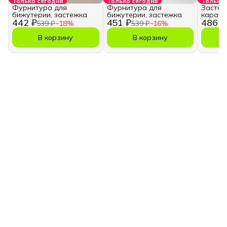
Только сегодня
Только сегодня
Только 
Фурнитура для
Фурнитура для
Застеж
бижутерии, застежка
бижутерии, застежка
караби
442 ₽
451 ₽
486 ₽
украше
539 ₽
−
18
%
539 ₽
−
16
%
В корзину
В корзину