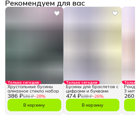
Рекомендуем для вас
Только сегодня
Только сегодня
Только 
Хрустальные бусины
Бусины для браслетов с
Рондель
алмазное стекло набор
цифрами и буквами
3 нити
386 ₽
474 ₽
260 ₽
536 ₽
−
28
%
638 ₽
−
26
%
В корзину
В корзину