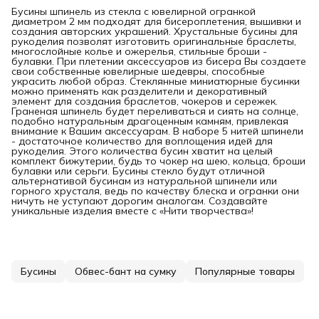
Бусины шпинель из стекла с ювелирной огранкой
диаметром 2 мм подходят для бисероплетения, вышивки и
создания авторских украшений. Хрустальные бусины для
рукоделия позволят изготовить оригинальные браслеты,
многослойные колье и ожерелья, стильные броши -
булавки. При плетении аксессуаров из бисера Вы создаете
свои собственные ювелирные шедевры, способные
украсить любой образ. Стеклянные миниатюрные бусинки
можно применять как разделители и декоративный
элемент для создания браслетов, чокеров и сережек.
Граненая шпинель будет переливаться и сиять на солнце,
подобно натуральным драгоценным камням, привлекая
внимание к Вашим аксессуарам. В наборе 5 нитей шпинели
- достаточное количество для воплощения идей для
рукоделия. Этого количества бусин хватит на целый
комплект бижутерии, будь то чокер на шею, кольца, броши
булавки или серьги. Бусины стекло будут отличной
альтернативой бусинам из натуральной шпинели или
горного хрусталя, ведь по качеству блеска и огранки они
ничуть не уступают дорогим аналогам. Создавайте
уникальные изделия вместе с «Нити творчества»!
Бусины
Обвес-бант на сумку
Популярные товары