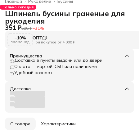
Главная
›
Рукоделие
›
Бусины
Только сегодня
Шпинель бусины граненые для
рукоделия
351 ₽
506 ₽
−
31
%
−10%
ОПТ
промокод
При покупке от 4 000 ₽
Преимущества
Доставка в пункты выдачи или до двери
Оплата — картой, СБП или наличными
Удобный возврат
Доставка
О товаре
Характеристики