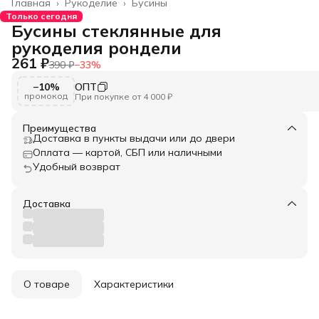
Главная
›
Рукоделие
›
Бусины
Только сегодня
Бусины стеклянные для
рукоделия рондели
261 ₽
390 ₽
−
33
%
−10%
ОПТ
промокод
При покупке от 4 000 ₽
Преимущества
Доставка в пункты выдачи или до двери
Оплата — картой, СБП или наличными
Удобный возврат
Доставка
О товаре
Характеристики