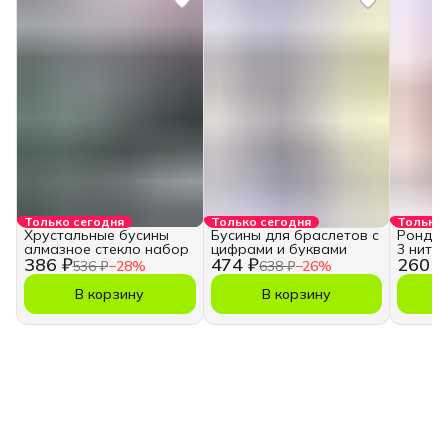
Только сегодня
Только сегодня
Только 
Хрустальные бусины
Бусины для браслетов с
Рондель
алмазное стекло набор
цифрами и буквами
3 нити
386 ₽
474 ₽
260 ₽
536 ₽
−
28
%
638 ₽
−
26
%
В корзину
В корзину