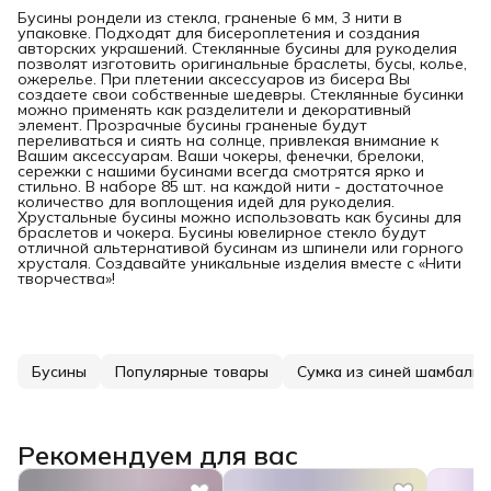
Бусины рондели из стекла, граненые 6 мм, 3 нити в
упаковке. Подходят для бисероплетения и создания
авторских украшений. Стеклянные бусины для рукоделия
позволят изготовить оригинальные браслеты, бусы, колье,
ожерелье. При плетении аксессуаров из бисера Вы
создаете свои собственные шедевры. Стеклянные бусинки
можно применять как разделители и декоративный
элемент. Прозрачные бусины граненые будут
переливаться и сиять на солнце, привлекая внимание к
Вашим аксессуарам. Ваши чокеры, фенечки, брелоки,
сережки с нашими бусинами всегда смотрятся ярко и
стильно. В наборе 85 шт. на каждой нити - достаточное
количество для воплощения идей для рукоделия.
Хрустальные бусины можно использовать как бусины для
браслетов и чокера. Бусины ювелирное стекло будут
отличной альтернативой бусинам из шпинели или горного
хрусталя. Создавайте уникальные изделия вместе с «Нити
творчества»!
Бусины
Популярные товары
Сумка из синей шамбалы
Рекомендуем для вас