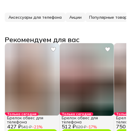
Аксессуары для телефона
Акции
Популярные товары
Рекомендуем для вас
Только сегодня
Только сегодня
Только 
Брелок обвес для
Брелок обвес для
Брелок
телефона
телефона
телефо
427 ₽
512 ₽
750 ₽
541 ₽
−
21
%
620 ₽
−
17
%