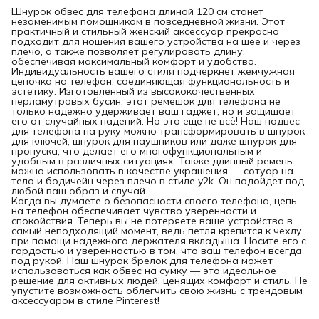
Шнурок обвес для телефона длиной 120 см станет
незаменимым помощником в повседневной жизни. Этот
практичный и стильный женский аксессуар прекрасно
подходит для ношения вашего устройства на шее и через
плечо, а также позволяет регулировать длину,
обеспечивая максимальный комфорт и удобство.
Индивидуальность вашего стиля подчеркнет жемчужная
цепочка на телефон, соединяющая функциональность и
эстетику. Изготовленный из высококачественных
перламутровых бусин, этот ремешок для телефона не
только надежно удерживает ваш гаджет, но и защищает
его от случайных падений. Но это еще не всё! Наш подвес
для телефона на руку можно трансформировать в шнурок
для ключей, шнурок для наушников или даже шнурок для
пропуска, что делает его многофункциональным и
удобным в различных ситуациях. Также длинный ремень
можно использовать в качестве украшения — сотуар на
тело и бодичейн через плечо в стиле y2k. Он подойдет под
любой ваш образ и случай.
Когда вы думаете о безопасности своего телефона, цепь
на телефон обеспечивает чувство уверенности и
спокойствия. Теперь вы не потеряете ваше устройство в
самый неподходящий момент, ведь петля крепится к чехлу
при помощи надежного держателя вкладыша. Носите его с
гордостью и уверенностью в том, что ваш телефон всегда
под рукой. Наш шнурок брелок для телефона может
использоваться как обвес на сумку — это идеальное
решение для активных людей, ценящих комфорт и стиль. Не
упустите возможность облегчить свою жизнь с трендовым
аксессуаром в стиле Pinterest!