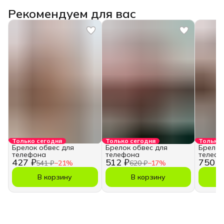
Рекомендуем для вас
Только сегодня
Только сегодня
Только 
Брелок обвес для
Брелок обвес для
Брелок
телефона
телефона
телефо
427 ₽
512 ₽
750 ₽
541 ₽
−
21
%
620 ₽
−
17
%
В корзину
В корзину