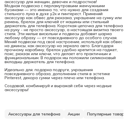
аксессуар для женщин, девочек и подростков!
Модная подвеска с перламутровыми жемчужными
бусинами — это именно то, что нужно для создания
стильного лука в духе у2к и пинтерест. Применяй
аксессуар как обвес для рюкзака, украшение на сумку или
ремень, брелок для ключей от машины или стильный
держатель для телефона. Короткая цепочка для телефона
на руку - не просто аксессуар, а настоящая визитка твоего
стиля. Эти милые висюльки и подвесы добавят шарма
любому образу — от повседневного до особого случая.
Меняй подвески под своё настроение, используй как обвес
на джинсы, как аксессуар на зеркало авто. Благодаря
прочному карабину, брелок удобно крепится на гаджет,
пояс, рюкзак или ключи, что делает его практичным и
функциональным. В подарок мы положили силиконовый
вкладыш держатель для телефона.
Идеально для: подарка подруге, украшения
повседневного образа, дополнения стиля в эстетике
Pinterest, декора сумки через плечо или телефона.
Создавай, комбинируй и выражай себя через модные
аксессуары!
Аксессуары для телефона
Акции
Популярные товары