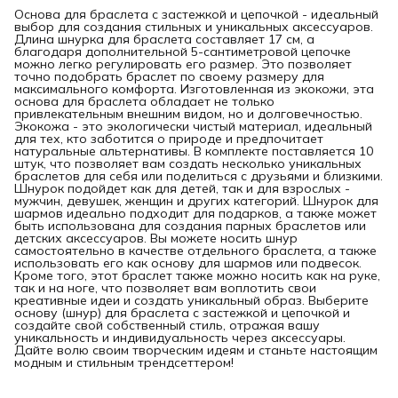
Основа для браслета с застежкой и цепочкой - идеальный
выбор для создания стильных и уникальных аксессуаров.
Длина шнурка для браслета составляет 17 см, а
благодаря дополнительной 5-сантиметровой цепочке
можно легко регулировать его размер. Это позволяет
точно подобрать браслет по своему размеру для
максимального комфорта. Изготовленная из экокожи, эта
основа для браслета обладает не только
привлекательным внешним видом, но и долговечностью.
Экокожа - это экологически чистый материал, идеальный
для тех, кто заботится о природе и предпочитает
натуральные альтернативы. В комплекте поставляется 10
штук, что позволяет вам создать несколько уникальных
браслетов для себя или поделиться с друзьями и близкими.
Шнурок подойдет как для детей, так и для взрослых -
мужчин, девушек, женщин и других категорий. Шнурок для
шармов идеально подходит для подарков, а также может
быть использована для создания парных браслетов или
детских аксессуаров. Вы можете носить шнур
самостоятельно в качестве отдельного браслета, а также
использовать его как основу для шармов или подвесок.
Кроме того, этот браслет также можно носить как на руке,
так и на ноге, что позволяет вам воплотить свои
креативные идеи и создать уникальный образ. Выберите
основу (шнур) для браслета с застежкой и цепочкой и
создайте свой собственный стиль, отражая вашу
уникальность и индивидуальность через аксессуары.
Дайте волю своим творческим идеям и станьте настоящим
модным и стильным трендсеттером!