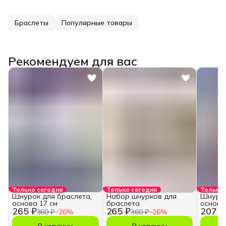
Браслеты
Популярные товары
Рекомендуем для вас
Только сегодня
Только сегодня
Только 
Шнурок для браслета,
Набор шнурков для
Шнурок
основа 17 см
браслета
основа
265 ₽
265 ₽
207 ₽
360 ₽
−
26
%
360 ₽
−
26
%
В корзину
В корзину