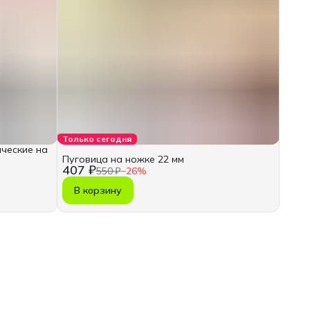
Только сегодня
ческие на
Пуговица на ножке 22 мм
407 ₽
550 ₽
−
26
%
В корзину