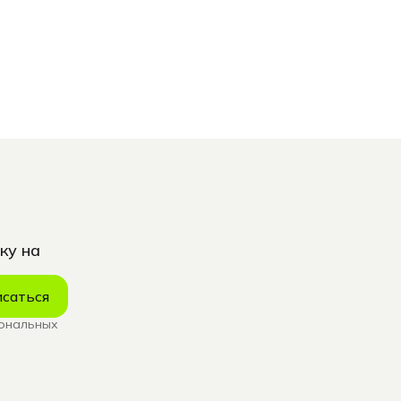
ку на
саться
сональных