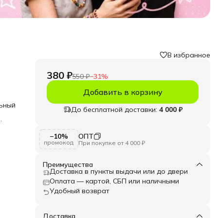
В избранное
380 ₽
550 ₽
−
31
%
Добавить в корзину
льный
До бесплатной доставки:
4 000 ₽
я
ные
−10%
ОПТ
,
промокод
При покупке от 4 000 ₽
ря
я
ля
Преимущества
Доставка в пункты выдачи или до двери
Оплата — картой, СБП или наличными
Удобный возврат
делия
те
кстур
Доставка