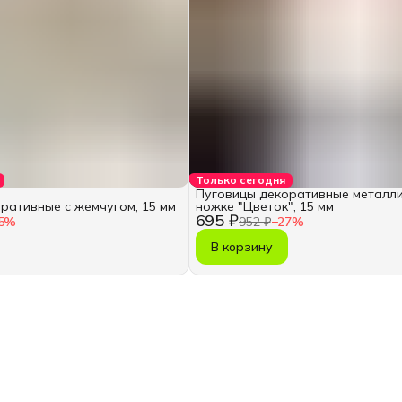
Только сегодня
Пуговицы декоративные металли
ративные с жемчугом, 15 мм
ножке "Цветок", 15 мм
695 ₽
5
%
952 ₽
−
27
%
В корзину