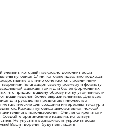
и стильных акцентов на одежде, аксессуарах или домашн
предметах. Каждая пуговица декоративная ножкой обла
прочной конструкцией, что делает её надежной для
длительного использования. Они легко крепятся и идеаль
подойдут как для шитья, так и для ремонта одежды. Созд
оригинальные изделия, используя пуговицы рукоделие, и
подарите своим проектам уникальный стиль. Не упустите
возможность украсить ваши работы с помощью этих стил
и практичных пуговиц на ножке! Ваши творения будут
выглядеть профессионально, а вы сможете наслаждаться
процессом создания собственного уникального стиля.
й элемент, который прекрасно дополнит ваши
авлены пуговицы 17 мм, которые идеально подходят
 декоративные отлично сочетаются с различными
 творениям. Благодаря своему размеру и формату,
овседневной одежды, так и для более формальных
ных, что придаст вашему образу нотку утонченности
ают ваши изделия более выразительными. Для всех
вицы для рукоделия предлагают множество
 металлические для создания интересных текстур и
редметах. Каждая пуговица декоративная ножкой
 длительного использования. Они легко крепятся и
. Создайте оригинальные изделия, используя
стиль. Не упустите возможность украсить ваши
ожке! Ваши творения будут выглядеть