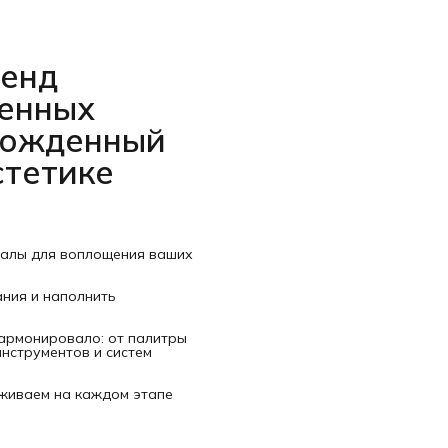
ренд
венных
рожденный
стетике
иалы для воплощения ваших
ания и наполнить
гармонировало: от палитры
нструментов и систем
рживаем на каждом этапе