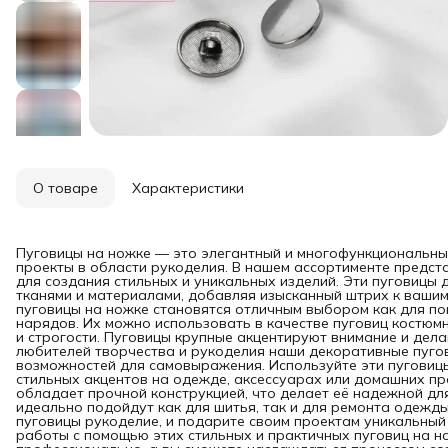
О товаре
Характеристики
Пуговицы на ножке — это элегантный и многофункциональны
проекты в области рукоделия. В нашем ассортименте предст
для создания стильных и уникальных изделий. Эти пуговицы
тканями и материалами, добавляя изысканный штрих к вашим
пуговицы на ножке становятся отличным выбором как для п
нарядов. Их можно использовать в качестве пуговиц костюм
и строгости. Пуговицы крупные акцентируют внимание и дел
любителей творчества и рукоделия наши декоративные пуго
возможностей для самовыражения. Используйте эти пуговицы
стильных акцентов на одежде, аксессуарах или домашних п
обладает прочной конструкцией, что делает её надежной для
идеально подойдут как для шитья, так и для ремонта одежды
пуговицы рукоделие, и подарите своим проектам уникальный 
работы с помощью этих стильных и практичных пуговиц на н