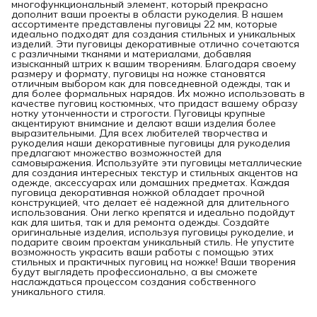
многофункциональный элемент, который прекрасно
дополнит ваши проекты в области рукоделия. В нашем
ассортименте представлены пуговицы 22 мм, которые
идеально подходят для создания стильных и уникальных
изделий. Эти пуговицы декоративные отлично сочетаются
с различными тканями и материалами, добавляя
изысканный штрих к вашим творениям. Благодаря своему
размеру и формату, пуговицы на ножке становятся
отличным выбором как для повседневной одежды, так и
для более формальных нарядов. Их можно использовать в
качестве пуговиц костюмных, что придаст вашему образу
нотку утонченности и строгости. Пуговицы крупные
акцентируют внимание и делают ваши изделия более
выразительными. Для всех любителей творчества и
рукоделия наши декоративные пуговицы для рукоделия
предлагают множество возможностей для
самовыражения. Используйте эти пуговицы металлические
для создания интересных текстур и стильных акцентов на
одежде, аксессуарах или домашних предметах. Каждая
пуговица декоративная ножкой обладает прочной
конструкцией, что делает её надежной для длительного
использования. Они легко крепятся и идеально подойдут
как для шитья, так и для ремонта одежды. Создайте
оригинальные изделия, используя пуговицы рукоделие, и
подарите своим проектам уникальный стиль. Не упустите
возможность украсить ваши работы с помощью этих
стильных и практичных пуговиц на ножке! Ваши творения
будут выглядеть профессионально, а вы сможете
наслаждаться процессом создания собственного
уникального стиля.