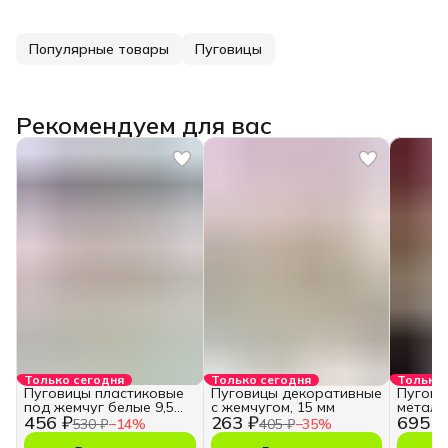
Популярные товары
Пуговицы
Рекомендуем для вас
Только сегодня
Только сегодня
Только 
Пуговицы пластиковые
Пуговицы декоративные
Пугови
под жемчуг белые 9,5
с жемчугом, 15 мм
металл
456 ₽
263 ₽
695 ₽
мм 20 шт
"Цветок
530 ₽
−
14
%
405 ₽
−
35
%