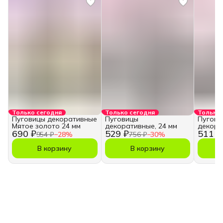
Только сегодня
Только сегодня
Только 
Пуговицы декоративные
Пуговицы
Пугови
Мятое золото 24 мм
декоративные, 24 мм
декора
690 ₽
529 ₽
511 ₽
954 ₽
−
28
%
756 ₽
−
30
%
В корзину
В корзину