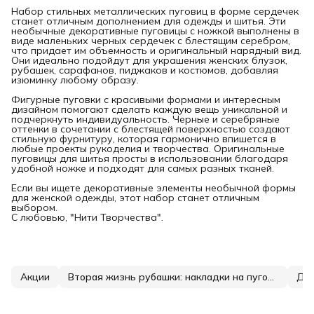
Набор стильных металлических пуговиц в форме сердечек
станет отличным дополнением для одежды и шитья. Эти
необычные декоративные пуговицы с ножкой выполнены в
виде маленьких черных сердечек с блестящим серебром,
что придает им объемность и оригинальный нарядный вид.
Они идеально подойдут для украшения женских блузок,
рубашек, сарафанов, пиджаков и костюмов, добавляя
изюминку любому образу.
Фигурные пуговки с красивыми формами и интересным
дизайном помогают сделать каждую вещь уникальной и
подчеркнуть индивидуальность. Черные и серебряные
оттенки в сочетании с блестящей поверхностью создают
стильную фурнитуру, которая гармонично впишется в
любые проекты рукоделия и творчества. Оригинальные
пуговицы для шитья просты в использовании благодаря
удобной ножке и подходят для самых разных тканей.
Если вы ищете декоративные элементы необычной формы
для женской одежды, этот набор станет отличным
выбором.
С любовью, "Нити Творчества".
Акции
Вторая жизнь рубашки: накладки на пуговицы
Дек