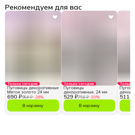
Рекомендуем для вас
Только сегодня
Только сегодня
Только 
Пуговицы декоративные
Пуговицы
Пугови
Мятое золото 24 мм
декоративные, 24 мм
декора
690 ₽
529 ₽
511 ₽
954 ₽
−
28
%
756 ₽
−
30
%
В корзину
В корзину