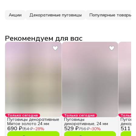
Акции
Декоративные пуговицы
Популярные товары
Рекомендуем для вас
Только сегодня
Только сегодня
Только 
Пуговицы декоративные
Пуговицы
Пугови
Мятое золото 24 мм
декоративные, 24 мм
декора
690 ₽
529 ₽
511 ₽
954 ₽
−
28
%
756 ₽
−
30
%