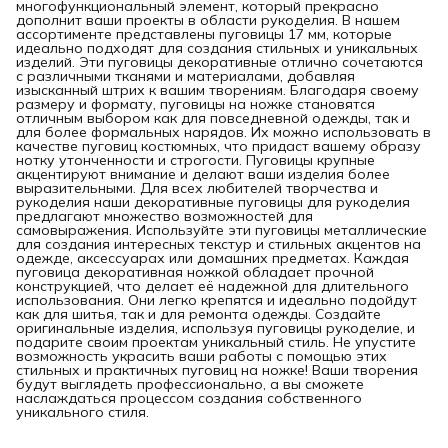
многофункциональный элемент, который прекрасно
дополнит ваши проекты в области рукоделия. В нашем
ассортименте представлены пуговицы 17 мм, которые
идеально подходят для создания стильных и уникальных
изделий. Эти пуговицы декоративные отлично сочетаются
с различными тканями и материалами, добавляя
изысканный штрих к вашим творениям. Благодаря своему
размеру и формату, пуговицы на ножке становятся
отличным выбором как для повседневной одежды, так и
для более формальных нарядов. Их можно использовать в
качестве пуговиц костюмных, что придаст вашему образу
нотку утонченности и строгости. Пуговицы крупные
акцентируют внимание и делают ваши изделия более
выразительными. Для всех любителей творчества и
рукоделия наши декоративные пуговицы для рукоделия
предлагают множество возможностей для
самовыражения. Используйте эти пуговицы металлические
для создания интересных текстур и стильных акцентов на
одежде, аксессуарах или домашних предметах. Каждая
пуговица декоративная ножкой обладает прочной
конструкцией, что делает её надежной для длительного
использования. Они легко крепятся и идеально подойдут
как для шитья, так и для ремонта одежды. Создайте
оригинальные изделия, используя пуговицы рукоделие, и
подарите своим проектам уникальный стиль. Не упустите
возможность украсить ваши работы с помощью этих
стильных и практичных пуговиц на ножке! Ваши творения
будут выглядеть профессионально, а вы сможете
наслаждаться процессом создания собственного
уникального стиля.