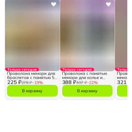
Только сегодня
Только сегодня
Только 
Проволока мемори для
Проволока с памятью
Провол
браслетов с памятью 55
мемори для колье и
мемори
225 ₽
388 ₽
321 ₽
мм
чокеров 0,6 мм
чокеро
278 ₽
−
19
%
497 ₽
−
22
%
В корзину
В корзину