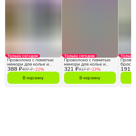
Только сегодня
Только сегодня
Только 
Проволока с памятью
Проволока с памятью
Провол
мемори для колье и
мемори для колье и
брасле
388 ₽
321 ₽
191 ₽
чокеров 0,6 мм
чокеров 0,6 мм
55-60 
497 ₽
−
22
%
417 ₽
−
23
%
В корзину
В корзину