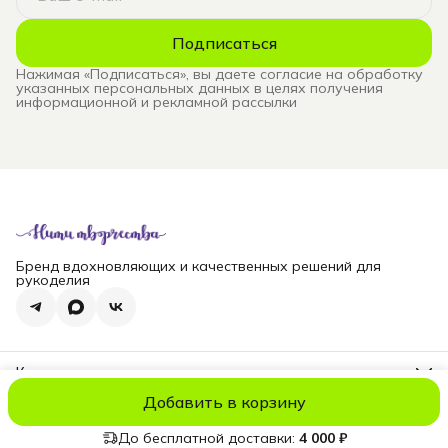
Подписаться
Нажимая «Подписаться», вы даете согласие на обработку
указанных персональных данных в целях получения
информационной и рекламной рассылки
Бренд вдохновляющих и качественных решений для
рукоделия
Контакты
Телефон
Добавить в корзину
8 (965) 828-69-00
© niti_live
Оплата
Доставка
Правила возврата
Реквизиты
Оферт
Эл. почта
nititv@yandex.ru
До бесплатной доставки:
4 000 ₽