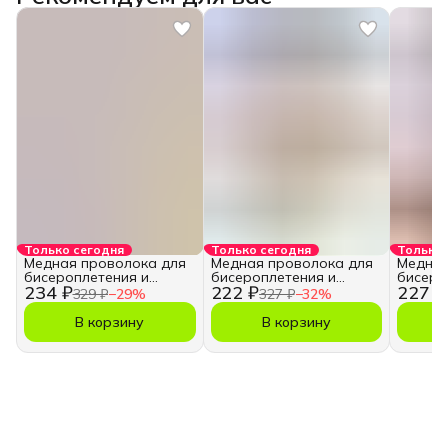
Только сегодня
Только сегодня
Только 
Медная проволока для
Медная проволока для
Медная
бисероплетения и
бисероплетения и
бисеро
234 ₽
222 ₽
227 ₽
рукоделия
рукоделия
рукоде
329 ₽
−
29
%
327 ₽
−
32
%
В корзину
В корзину