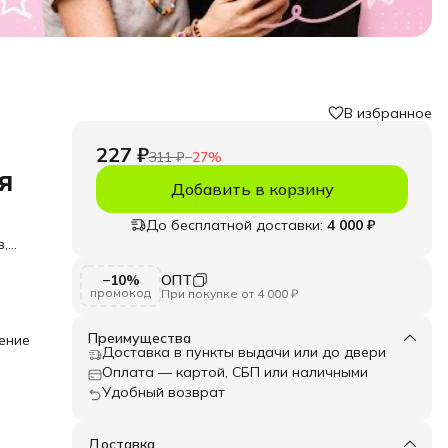
В избранное
227 ₽
311 ₽
−
27
%
я
Добавить в корзину
До бесплатной доставки:
4 000 ₽
в,
ю
−10%
ОПТ
 и
промокод
При покупке от 4 000 ₽
лески
 и
Преимущества
ение
, не
Доставка в пункты выдачи или до двери
ь ее
о
Оплата — картой, СБП или наличными
Удобный возврат
нием
ит
Доставка