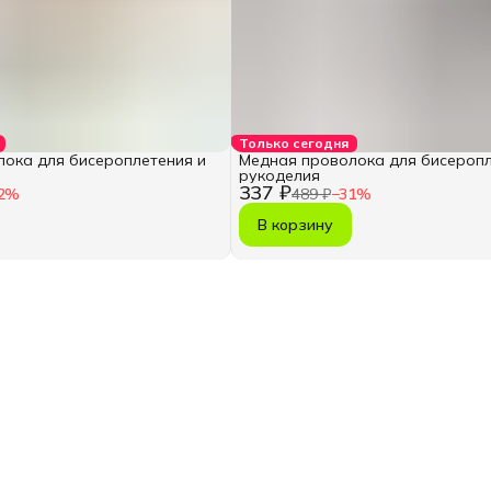
Только сегодня
ока для бисероплетения и
Медная проволока для бисеропл
рукоделия
337 ₽
2
%
489 ₽
−
31
%
В корзину