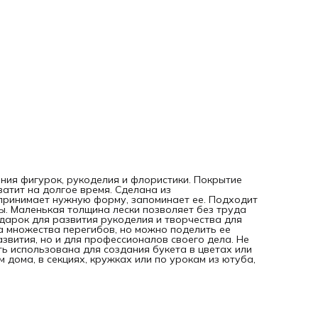
для девочек, девушек и женщин!
ния фигурок, рукоделия и флористики. Покрытие
ватит на долгое время. Сделана из
 принимает нужную форму, запоминает ее. Подходит
ы. Маленькая толщина лески позволяет без труда
дарок для развития рукоделия и творчества для
а множества перегибов, но можно поделить ее
звития, но и для профессионалов своего дела. Не
ь использована для создания букета в цветах или
дома, в секциях, кружках или по урокам из ютуба,