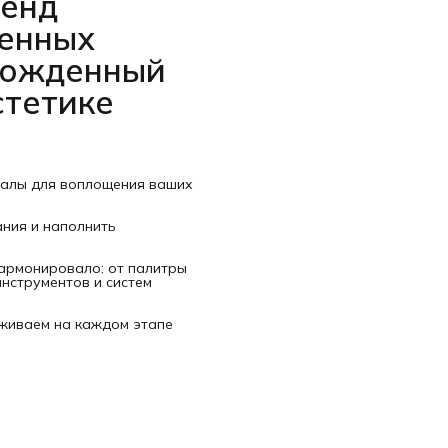
ренд
венных
рожденный
стетике
иалы для воплощения ваших
ания и наполнить
гармонировало: от палитры
нструментов и систем
рживаем на каждом этапе