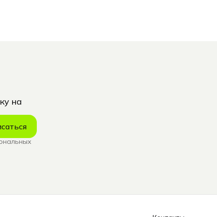
ку на
саться
сональных