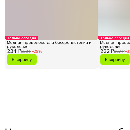
Только сегодня
Только сегодня
Медная проволока для бисероплетения и
Медная провол
рукоделия
рукоделия
234 ₽
222 ₽
329 ₽
−
29
%
327 ₽
−
3
В корзину
В корзину