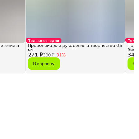
Только сегодня
Тольк
етения и
Проволока для рукоделия и творчества 0,5
Пров
мм.
бисер
271 ₽
342
390 ₽
−
31
%
В корзину
В 