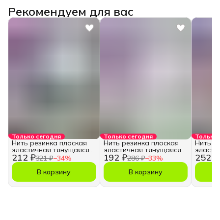
Рекомендуем для вас
Только сегодня
Только сегодня
Только 
Нить резинка плоская
Нить резинка плоская
Нить р
эластичная тянущаяся
эластичная тянущаяся
эласти
212 ₽
192 ₽
252 ₽
для браслетов 10м.
для браслетов 10м.
для бр
321 ₽
−
34
%
286 ₽
−
33
%
В корзину
В корзину