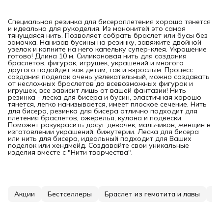
Специальная резинка для бисероплетения хорошо тянется
и идеальна для рукоделия. Из мононитей это самая
тянущаяся нить. Позволяет собрать браслет или бусы без
замочка. Нанизав бусины на резинку, завяжите двойной
узелок и капните на него капельку супер-клея. Украшение
готово! Длина 10 м. Силиконовая нить для создания
браслетов, фигурок, игрушек, украшений и многого
другого подойдет как детям, так и взрослым. Процесс
создания поделок очень увлекательный, можно создавать
от несложных браслетов до всевозможных фигурок и
игрушек, все зависит лишь от вашей фантазии! Нить
резинка - леска для бисера и бусин, эластичная хорошо
тянется, легко нанизывается, имеет плоское сечение. Нить
для бисера, резинка для бисера отлично подходит для
плетения браслетов, ожерелья, кулона и подвески.
Поможет разукрасить досуг девочек, мальчиков, женщин в
изготовлении украшений, бижутерии. Леска для бисера
или нить для бисера, идеальный подходит для Ваших
поделок или хендмейд. Создавайте свои уникальные
изделия вместе с "Нити творчества".
Акции
Бестселлеры
Браслет из гематита и лавы
Бр