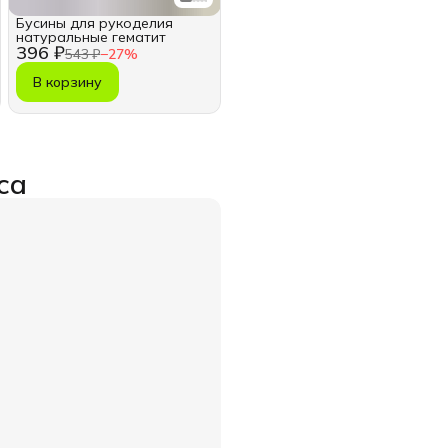
Бусины для рукоделия
натуральные гематит
396 ₽
543 ₽
−
27
%
В корзину
са