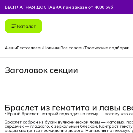
БЕСПЛАТНАЯ ДОСТАВКА при заказе от 4000 руб
Каталог
Акции
Бестселлеры
Новинки
Все товары
Творческие подборки
Заголовок секции
Браслет из гематита и лавы с
Чёрный браслет, который подходит ко всему — потому что он 
Браслет собран из бусин вулканической лавы — матовых, по
сердечек — гладкого, с зеркальным блеском. Контраст текст
рядом смотрятся неожиданно дорого. Нанизаны на плоскую р