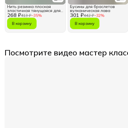
Нить резинка плоская
Бусины для браслетов
эластичная тянущаяся для
вулканическая лава
268 ₽
301 ₽
браслетов 10м.
413 ₽
−
35
%
442 ₽
−
32
%
В корзину
В корзину
Посмотрите видео мастер клас