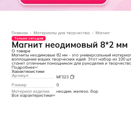
Главная
›
Материалы для творчества
›
Магнит
Только сегодня
Магнит неодимовый 8*2 мм
О товаре
Магниты неодимовые 8
2 мм - это универсальный материа
воплощения ваших творческих идей. Этот набор из 100 ш
станет отличным помощником для рукоделия и творчества
позволяя создавать уникальные поделки, украшения и
Подробнее
магнитные доски. Компактный размер магнитов (8
Характеристики
2 мм) де
их удобными для использования в различных проектах, а
Артикул
МГ023
прочная конструкция из неодима, железа и бора гаранти
надежное удержание. Магниты неодимовые идеально
Размер
0
подходят для использования в офисе, школе или дома, а
Материал изделия
неодим, железо, бор
также могут стать оригинальным подарком для ребенка,
Все характеристики
друга или подруги на любой праздник, будь то 23 февраля
марта или Новый год.