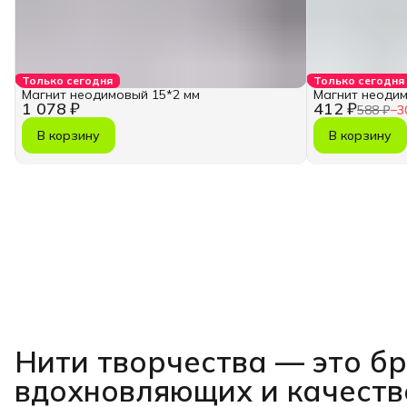
Только сегодня
Только сегодня
Магнит неодимовый 15*2 мм
Магнит неодим
1 078 ₽
412 ₽
588 ₽
−
3
В корзину
В корзину
Нити творчества
— это б
вдохновляющих и качест