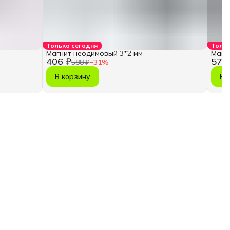
Только сегодня
Тольк
Магнит неодимовый 3*2 мм
Магн
406 ₽
570
588 ₽
−
31
%
В корзину
В 