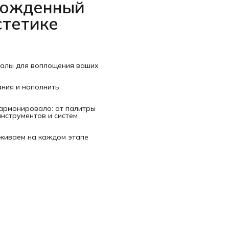
рожденный
стетике
иалы для воплощения ваших
ания и наполнить
гармонировало: от палитры
нструментов и систем
рживаем на каждом этапе