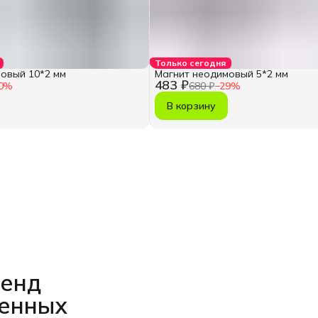
Только сегодня
овый 10*2 мм
Магнит неодимовый 5*2 мм
483 ₽
0
%
680 ₽
−
29
%
В корзину
ренд
венных