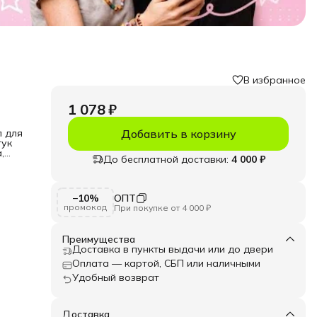
В избранное
1 078 ₽
л для
Добавить в корзину
тук
,
До бесплатной доставки:
4 000 ₽
лает
 их
рует
−10%
ОПТ
промокод
При покупке от 4 000 ₽
, 8
Преимущества
Доставка в пункты выдачи или до двери
Оплата — картой, СБП или наличными
Удобный возврат
Доставка