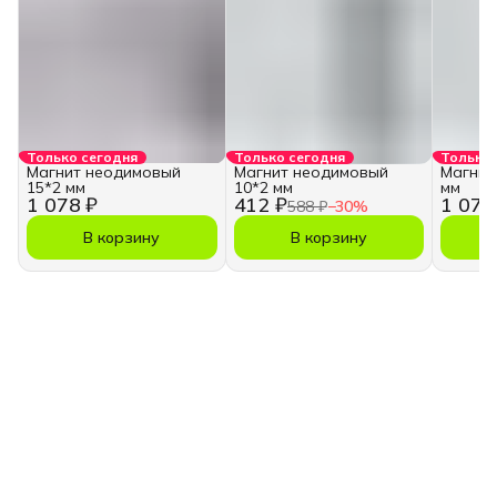
Только сегодня
Только сегодня
Только 
Магнит неодимовый
Магнит неодимовый
Магнит
15*2 мм
10*2 мм
мм
1 078 ₽
412 ₽
1 078
588 ₽
−
30
%
В корзину
В корзину