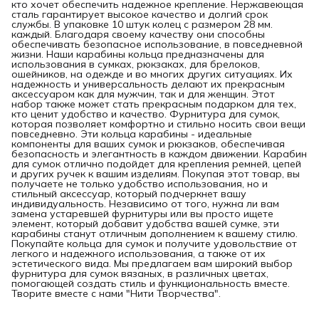
кто хочет обеспечить надежное крепление. Нержавеющая
сталь гарантирует высокое качество и долгий срок
службы. В упаковке 10 штук колец с размером 28 мм.
каждый. Благодаря своему качеству они способны
обеспечивать безопасное использование, в повседневной
жизни. Наши карабины кольца предназначены для
использования в сумках, рюкзаках, для брелоков,
ошейников, на одежде и во многих других ситуациях. Их
надежность и универсальность делают их прекрасным
аксессуаром как для мужчин, так и для женщин. Этот
набор также может стать прекрасным подарком для тех,
кто ценит удобство и качество. Фурнитура для сумок,
которая позволяет комфортно и стильно носить свои вещи
повседневно. Эти кольца карабины - идеальные
компоненты для ваших сумок и рюкзаков, обеспечивая
безопасность и элегантность в каждом движении. Карабин
для сумок отлично подойдет для крепления ремней, цепей
и других ручек к вашим изделиям. Покупая этот товар, вы
получаете не только удобство использования, но и
стильный аксессуар, который подчеркнет вашу
индивидуальность. Независимо от того, нужна ли вам
замена устаревшей фурнитуры или вы просто ищете
элемент, который добавит удобства вашей сумке, эти
карабины станут отличным дополнением к вашему стилю.
Покупайте кольца для сумок и получите удовольствие от
легкого и надежного использования, а также от их
эстетического вида. Мы предлагаем вам широкий выбор
фурнитура для сумок вязаных, в различных цветах,
помогающей создать стиль и функциональность вместе.
Творите вместе с нами "Нити Творчества".