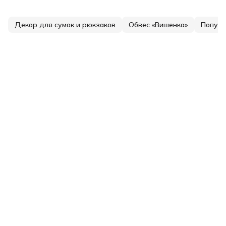
Декор для сумок и рюкзаков
Обвес «Вишенка»
Популя