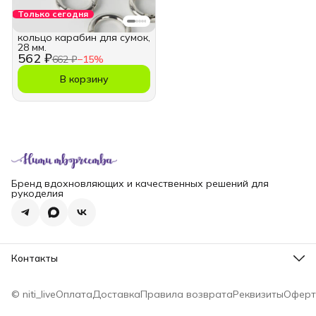
Только сегодня
кольцо карабин для сумок,
28 мм.
562 ₽
662 ₽
−
15
%
В корзину
Бренд вдохновляющих и качественных решений для
рукоделия
Контакты
Телефон
8 (965) 828-69-00
© niti_live
Оплата
Доставка
Правила возврата
Реквизиты
Оферт
Эл. почта
nititv@yandex.ru