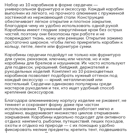
Набор из 10 карабинов в форме сердечек —
универсальная фурнитура и аксессуар. Каждый карабин
выполнен из лёгкого, но прочного алюминия с пружинной
застёжкой из нержавеющей стали. Конструкция
обеспечивает лёгкое открытие и плотное закрытие,
благодаря чему их удобно использовать одной рукой.
Карабины имеют гладкие закруглённые края без острых
частей, поэтому они безопасны при работе и не
повреждают ткань, кожу или ремешки. Открытие зажима
достаточно широкое, чтобы легко прикрепить карабин к
кольцу, петле, ленте или фурнитуре сумки.
Карабины сердечки подойдут не только как фурнитура
для сумок, рюкзаков, ключниц или чехлов, но и как
карабины для брелков и наушников. Их часто используют
для подвесок, украшений, бейджей, держателей и
рукодельных изделий. Комплект из 10 разноцветных
карабинов позволяет подобрать нужный оттенок под
каждый аксессуар — яркий, металлический или
пастельный. Сердечки одинаково популярны среди
мастеров рукоделия и тех, кто ищет удобный способ
крепления аксессуаров.
Благодаря алюминиевому корпусу изделие не ржавеет, не
темнеет и сохраняет форму даже при частом
использовании. Пружинный зажим работает мягко и
надёжно, выдерживает множество циклов открывания-
закрывания. Карабины идеально подходят для активного
отдыха: кемпинга, рыбалки, путешествий, пеших походов,
охоты и отдыха на природе — с их помощью удобно
фиксировать мелкие предметы, крепить тент, подвешивать