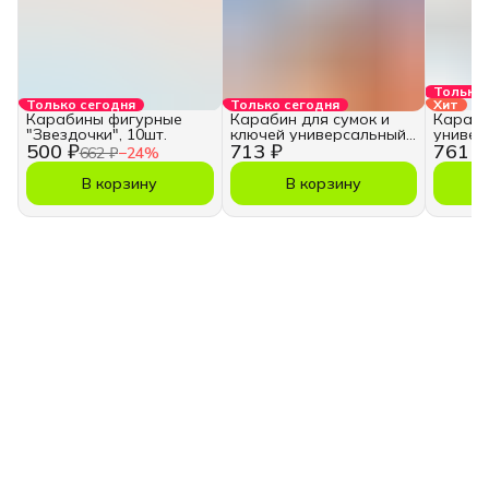
Только 
Только сегодня
Только сегодня
Хит
Карабины фигурные
Карабин для сумок и
Караби
"Звездочки", 10шт.
ключей универсальный
универ
500 ₽
713 ₽
761 ₽
тактический
662 ₽
−
24
%
В корзину
В корзину