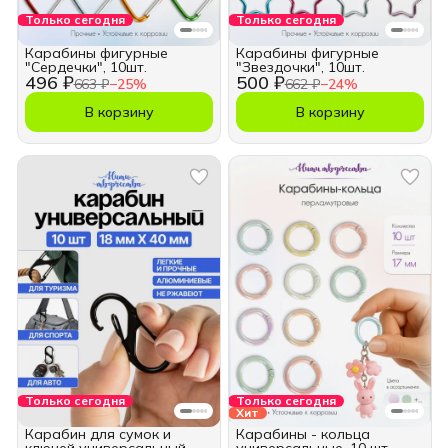
Только сегодня
Только сегодня
Карабины фигурные
Карабины фигурные
"Сердечки", 10шт.
"Звездочки", 10шт.
496 ₽
500 ₽
663 ₽
−
25
%
662 ₽
−
24
%
В корзину
В корзину
Только сегодня
Только сегодня
Хит
Карабин для сумок и
Карабины - кольца