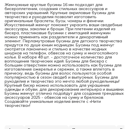
Жемчужные круглые бусины 16 мм подходят для
бисероплетения, создания стильных аксессуаров и
авторских украшений. Крупные акриловые бусины для
творчества и рукоделия позволят изготовить
оригинальные браслеты, бусы, чокеры и фенечки.
Искусственный жемчуг поможет украсить ваши свадебные
аксессуары, заколки и броши. При плетении изделий из
бисера, пластиковые бусинки с имитацией жемчужин
можно применять как разделители и декоративный
элемент. Перламутровые бусины для детского творчества
придутся по душе юным модницам. Бусины под жемчуг
смотрятся лаконично и стильно в качестве модных
шнурков на телефон, обвесов на сумку и многослойного
колье. В наборе 48 шт. - достаточное количество для
воплощения творческих идей. Бусины для бисера с
большим отверстием можно использовать как бусины для
изготовления ожерелья и сережек, а также вплетать в
прическу, ведь бусины для волос пользуются особой
популярностью в сезон свадеб и выпускных. Бусины для
рукоделия и творчества это мечта любой рукодельницы!
Крупный бисер можно использовать для украшения
одежды и обуви, для декорирования интерьера и вышивки.
Бусины жемчуг отлично подойдут для создания трендовых
аксессуаров 2025 - обвесов на сумку и брелоков.
Создавайте уникальные изделия вместе с «Нити
творчества»!