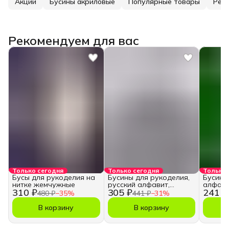
Акции
Бусины акриловые
Популярные товары
Рек
Рекомендуем для вас
Только сегодня
Только сегодня
Только 
Бусы для рукоделия на
Бусины для рукоделия,
Бусины
нитке жемчужные
русский алфавит,
алфави
310 ₽
305 ₽
241 ₽
кубики
480 ₽
−
35
%
441 ₽
−
31
%
В корзину
В корзину