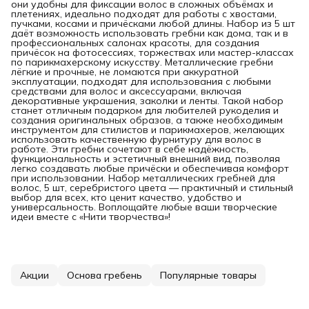
они удобны для фиксации волос в сложных объёмах и
плетениях, идеально подходят для работы с хвостами,
пучками, косами и причёсками любой длины. Набор из 5 шт
даёт возможность использовать гребни как дома, так и в
профессиональных салонах красоты, для создания
причёсок на фотосессиях, торжествах или мастер-классах
по парикмахерскому искусству. Металлические гребни
лёгкие и прочные, не ломаются при аккуратной
эксплуатации, подходят для использования с любыми
средствами для волос и аксессуарами, включая
декоративные украшения, заколки и ленты. Такой набор
станет отличным подарком для любителей рукоделия и
создания оригинальных образов, а также необходимым
инструментом для стилистов и парикмахеров, желающих
использовать качественную фурнитуру для волос в
работе. Эти гребни сочетают в себе надёжность,
функциональность и эстетичный внешний вид, позволяя
легко создавать любые причёски и обеспечивая комфорт
при использовании. Набор металлических гребней для
волос, 5 шт, серебристого цвета — практичный и стильный
выбор для всех, кто ценит качество, удобство и
универсальность. Воплощайте любые ваши творческие
идеи вместе с «Нити творчества»!
Акции
Основа гребень
Популярные товары