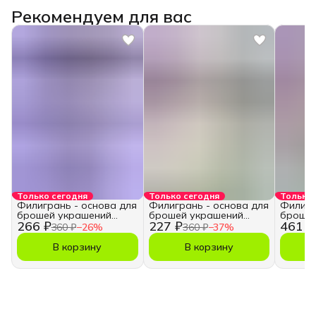
Рекомендуем для вас
Только сегодня
Только сегодня
Только 
Филигрань - основа для
Филигрань - основа для
Филигр
брошей украшений
брошей украшений
брошей
266 ₽
227 ₽
461 ₽
рукоделия
рукоделия
рукоде
360 ₽
−
26
%
360 ₽
−
37
%
В корзину
В корзину