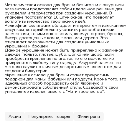
Металлическая основа для броши без иголки с ажурными
элементами представляет собой идеальное решение для
рукоделия и творчества при создании украшений. В
упаковке поставляется 10 штук основ, что позволяет
воплотить множество творческих идей.
Рельефная филигрань обладает интересным и изысканным
рисунком, который можно украсить разнообразными
элементами, такими как текстиль, жемчуг, стразы, бусины,
бисер, драгоценные камни, эмаль или дерево. Это
открывает возможности для создания уникальных
украшений и брошей.
Данное украшение может быть прикреплено к различной
одежде: пальто, платье, шуба, шапка или шарф. Если
приобрести крепление на иголке, то его можно легко
прикрепить к любому типу одежды. Ажурный элемент из
металла служит отличным декоративным элементом для
создания бижутерии.
Украшенная основа для броши станет прекрасным
подарком для мамы, бабушки или подруги. Кроме того, это
идеальный способ порадовать себя любимую и
демонстрировать собственный стиль. Создавайте свои
уникальные изделия вместе с "Нити творчества".
Акции
Популярные товары
Филиграни