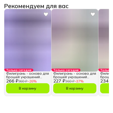
Рекомендуем для вас
Только сегодня
Только сегодня
Только 
Филигрань - основа для
Филигрань - основа для
Филигр
брошей украшений
брошей украшений
брошей
266 ₽
227 ₽
234 ₽
рукоделия
рукоделия
рукоде
360 ₽
−
26
%
360 ₽
−
37
%
В корзину
В корзину