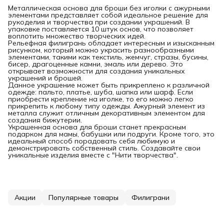
Металлическая основа для броши без иголки с ажурными
элементами представляет собой идеальное решение для
рукоделия и творчества при создании украшений. В
упаковке поставляется 10 штук основ, что позволяет
воплотить множество творческих идей.
Рельефная филигрань обладает интересным и изысканным
рисунком, который можно украсить разнообразными
элементами, такими как текстиль, жемчуг, стразы, бусины,
бисер, драгоценные камни, эмаль или дерево. Это
открывает возможности для создания уникальных
украшений и брошей.
Данное украшение может быть прикреплено к различной
одежде: пальто, платье, шуба, шапка или шарф. Если
приобрести крепление на иголке, то его можно легко
прикрепить к любому типу одежды. Ажурный элемент из
металла служит отличным декоративным элементом для
создания бижутерии.
Украшенная основа для броши станет прекрасным
подарком для мамы, бабушки или подруги. Кроме того, это
идеальный способ порадовать себя любимую и
демонстрировать собственный стиль. Создавайте свои
уникальные изделия вместе с "Нити творчества".
Акции
Популярные товары
Филиграни