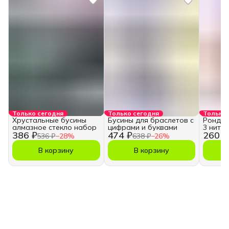
Только сегодня
Только сегодня
Только 
Хрустальные бусины
Бусины для браслетов с
Рондель
алмазное стекло набор
цифрами и буквами
3 нити
386 ₽
474 ₽
260 ₽
536 ₽
−
28
%
638 ₽
−
26
%
В корзину
В корзину