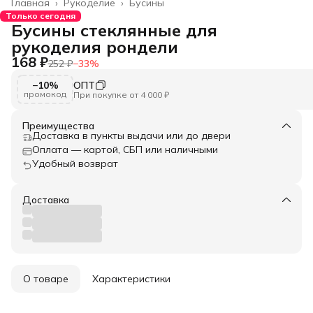
Главная
›
Рукоделие
›
Бусины
Только сегодня
Бусины стеклянные для
рукоделия рондели
168 ₽
252 ₽
−
33
%
−10%
ОПТ
промокод
При покупке от 4 000 ₽
Преимущества
Доставка в пункты выдачи или до двери
Оплата — картой, СБП или наличными
Удобный возврат
Доставка
О товаре
Характеристики