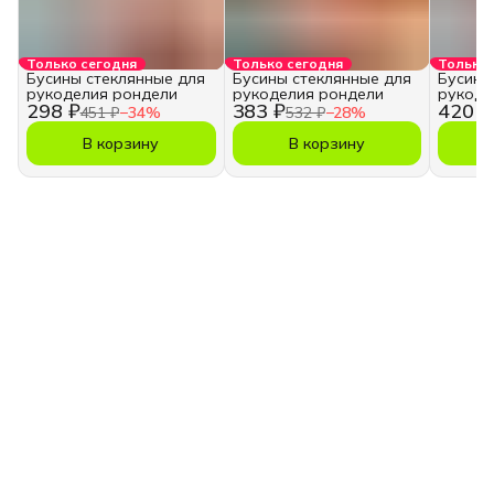
Только сегодня
Только сегодня
Только 
Бусины стеклянные для
Бусины стеклянные для
Бусины
рукоделия рондели
рукоделия рондели
рукоде
298 ₽
383 ₽
420 ₽
451 ₽
−
34
%
532 ₽
−
28
%
В корзину
В корзину