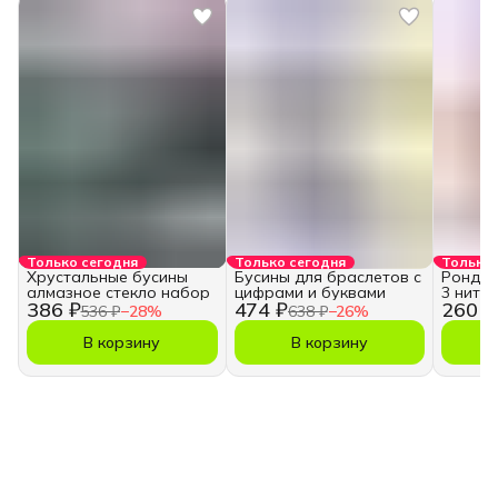
Только сегодня
Только сегодня
Только 
Хрустальные бусины
Бусины для браслетов с
Рондель
алмазное стекло набор
цифрами и буквами
3 нити
386 ₽
474 ₽
260 ₽
536 ₽
−
28
%
638 ₽
−
26
%
В корзину
В корзину