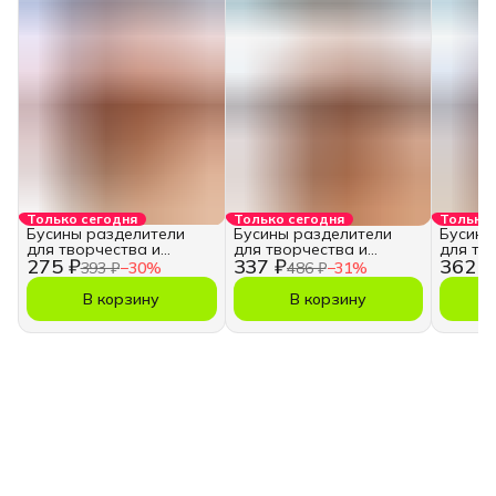
Только сегодня
Только сегодня
Только 
Бусины разделители
Бусины разделители
Бусины
для творчества и
для творчества и
для тв
275 ₽
337 ₽
362 ₽
рукоделия, 2 мм.
рукоделия, 3 мм.
рукодел
393 ₽
−
30
%
486 ₽
−
31
%
В корзину
В корзину