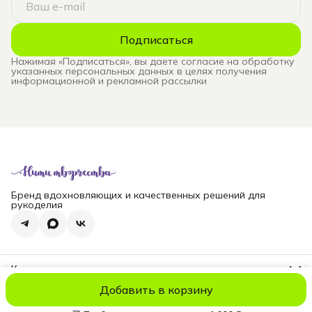
Подписаться
Нажимая «Подписаться», вы даете согласие на обработку
указанных персональных данных в целях получения
информационной и рекламной рассылки
Бренд вдохновляющих и качественных решений для
рукоделия
Контакты
Телефон
Добавить в корзину
8 (965) 828-69-00
© niti_live
Оплата
Доставка
Правила возврата
Реквизиты
Оферт
Эл. почта