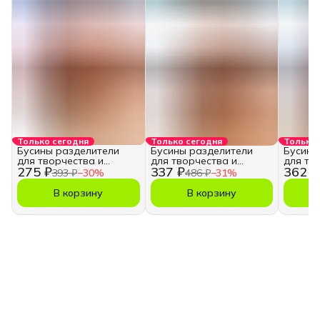
Только сегодня
Только сегодня
Только 
Бусины разделители
Бусины разделители
Бусины
для творчества и
для творчества и
для тв
275 ₽
337 ₽
362 ₽
рукоделия, 2 мм.
рукоделия, 3 мм.
рукодел
393 ₽
−
30
%
486 ₽
−
31
%
В корзину
В корзину