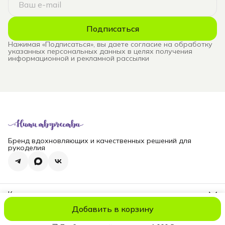
Подписаться
Нажимая «Подписаться», вы даете согласие на обработку
указанных персональных данных в целях получения
информационной и рекламной рассылки
Бренд вдохновляющих и качественных решений для
рукоделия
Контакты
Телефон
Добавить в корзину
8 (965) 828-69-00
© niti_live
Оплата
Доставка
Правила возврата
Реквизиты
Оферт
Эл. почта