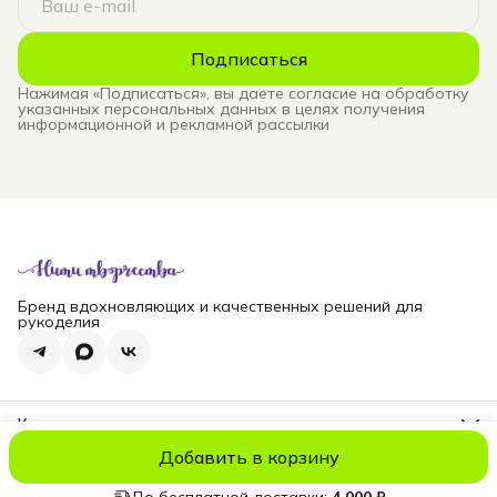
Подписаться
Нажимая «Подписаться», вы даете согласие на обработку
указанных персональных данных в целях получения
информационной и рекламной рассылки
Бренд вдохновляющих и качественных решений для
рукоделия
Контакты
Телефон
Добавить в корзину
8 (965) 828-69-00
© niti_live
Оплата
Доставка
Правила возврата
Реквизиты
Оферт
Эл. почта
nititv@yandex.ru