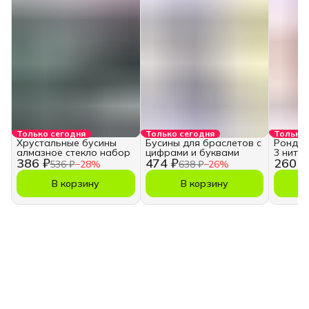
Только сегодня
Только сегодня
Только 
Хрустальные бусины
Бусины для браслетов с
Рондель
алмазное стекло набор
цифрами и буквами
3 нити
386 ₽
474 ₽
260 ₽
536 ₽
−
28
%
638 ₽
−
26
%
В корзину
В корзину