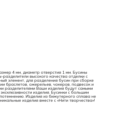
змер 4 мм, диаметр отверстия 1 мм. Бусины
ы-разделители высокого качества отделки с
ый элемент, для разделения бусин при сборке
ии браслетов, ожерельев, чокеров, подвесок и
ими разделителями Ваши изделия будут самыми
 эксклюзивности изделия. Бусинки с большим
 потемнению. Изделия из бижутерного сплава не
икальные изделия вместе с «Нити творчества»!