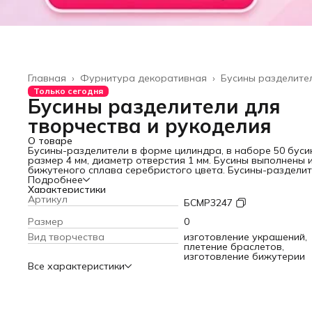
Главная
›
Фурнитура декоративная
›
Бусины разделите
Только сегодня
Бусины разделители для
творчества и рукоделия
О товаре
Бусины-разделители в форме цилиндра, в наборе 50 буси
размер 4 мм, диаметр отверстия 1 мм. Бусины выполнены 
бижутеного сплава серебристого цвета. Бусины-раздели
высокого качества отделки с детальной проработкой мел
Подробнее
элементов узора. Декоративный элемент, для разделения
Характеристики
бусин при сборке украшений. Используются в рукоделии
Артикул
БСМР3247
бижутерии при создании браслетов, ожерельев, чокеров,
подвесок и разнообразных авторских украшений и подел
Размер
0
бус. С нашими разделителями Ваши изделия будут самым
Вид творчества
изготовление украшений,
стильными и неотразимыми, ведь он созданы для дополне
плетение браслетов,
эксклюзивности изделия. Бусинки с большим отверстием и
изготовление бижутерии
бижутерного сплава устойчивы к истиранию и потемнению
Все характеристики
Изделия из бижутерного сплава не любят яркого солнца 
повышенной влажности. Создавайте уникальные изделия
вместе с «Нити творчества»!