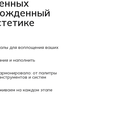
венных
рожденный
стетике
иалы для воплощения ваших
ания и наполнить
гармонировало: от палитры
нструментов и систем
рживаем на каждом этапе