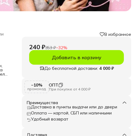
ли
В избранное
240 ₽
353 ₽
−
32
%
Добавить в корзину
н,
До бесплатной доставки:
4 000 ₽
из
тели
ких
−10%
ОПТ
промокод
При покупке от 4 000 ₽
ок,
и
Преимущества
ния
Доставка в пункты выдачи или до двери
з
.
Оплата — картой, СБП или наличными
и
Удобный возврат
Доставка