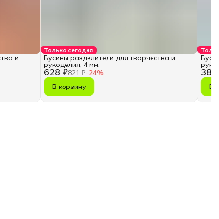
Только сегодня
Тольк
тва и
Бусины разделители для творчества и
Буси
рукоделия, 4 мм.
рукод
628 ₽
389
821 ₽
−
24
%
В корзину
В 