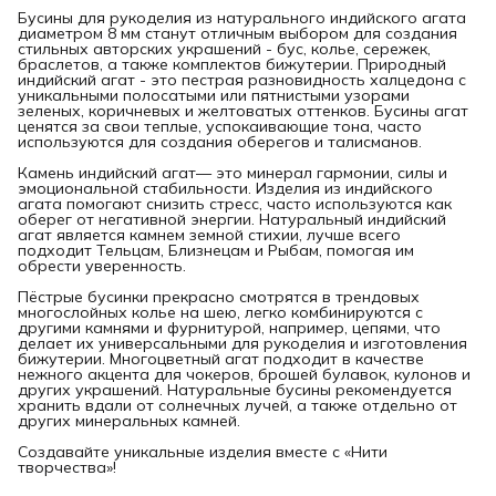
Бусины для рукоделия из натурального индийского агата
диаметром 8 мм станут отличным выбором для создания
стильных авторских украшений - бус, колье, сережек,
браслетов, а также комплектов бижутерии. Природный
индийский агат - это пестрая разновидность халцедона с
уникальными полосатыми или пятнистыми узорами
зеленых, коричневых и желтоватых оттенков. Бусины агат
ценятся за свои теплые, успокаивающие тона, часто
используются для создания оберегов и талисманов.
Камень индийский агат— это минерал гармонии, силы и
эмоциональной стабильности. Изделия из индийского
агата помогают снизить стресс, часто используются как
оберег от негативной энергии. Натуральный индийский
агат является камнем земной стихии, лучше всего
подходит Тельцам, Близнецам и Рыбам, помогая им
обрести уверенность.
Пёстрые бусинки прекрасно смотрятся в трендовых
многослойных колье на шею, легко комбинируются с
другими камнями и фурнитурой, например, цепями, что
делает их универсальными для рукоделия и изготовления
бижутерии. Многоцветный агат подходит в качестве
нежного акцента для чокеров, брошей булавок, кулонов и
других украшений. Натуральные бусины рекомендуется
хранить вдали от солнечных лучей, а также отдельно от
других минеральных камней.
Создавайте уникальные изделия вместе с «Нити
творчества»!