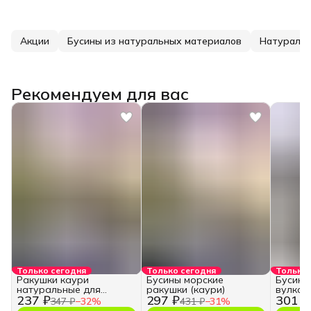
Акции
Бусины из натуральных материалов
Натуральн
Рекомендуем для вас
Только сегодня
Только сегодня
Только 
Ракушки каури
Бусины морские
Бусины
натуральные для
ракушки (каури)
вулкан
237 ₽
297 ₽
301 ₽
творчества и рукоделия
347 ₽
−
32
%
431 ₽
−
31
%