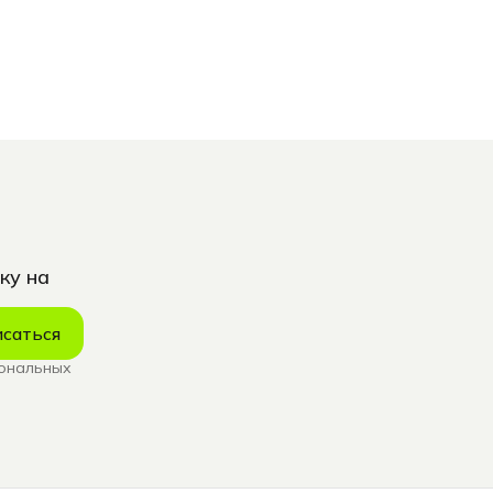
ку на
саться
сональных