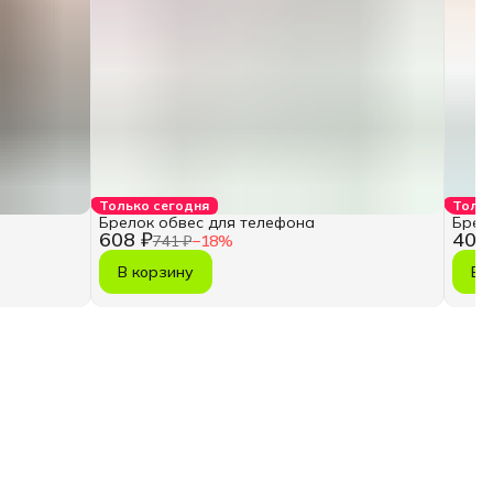
Только сегодня
Тольк
Брелок обвес для телефона
Брел
608 ₽
403
741 ₽
−
18
%
В корзину
В 