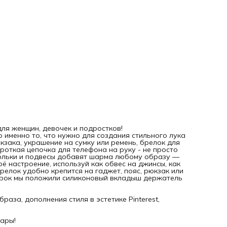
Создавай, комбинируй и выражай себя через модные
аксессуары!
ля женщин, девочек и подростков!
именно то, что нужно для создания стильного лука
юкзака, украшение на сумку или ремень, брелок для
роткая цепочка для телефона на руку - не просто
исюльки и подвесы добавят шарма любому образу —
ё настроение, используй как обвес на джинсы, как
релок удобно крепится на гаджет, пояс, рюкзак или
дарок мы положили силиконовый вкладыш держатель
аза, дополнения стиля в эстетике Pinterest,
уары!