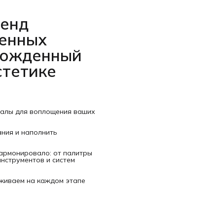
ренд
венных
рожденный
стетике
иалы для воплощения ваших
ания и наполнить
гармонировало: от палитры
нструментов и систем
рживаем на каждом этапе