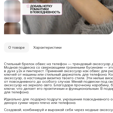
О товаре
Характеристики
Стильный брелок обвес на телефон — трендовый аксессуар д
Модная подвеска со сверкающими гранеными бусинами — это 
в духе у2к и пинтерест. Применяй аксессуар как обвес для р
ключей от машины или стильный держатель для телефона. Ко
аксессуар, а настоящая визитка твоего стиля. Эти милые в
от повседневного до особого случая. Меняй подвески под сво
аксессуар на зеркало авто. Благодаря прочному карабину, б
ключи, что делает его практичным и функциональным. В по
для телефона.
Идеально для: подарка подруге, украшения повседневного обр
декора сумки через плечо или телефона.
Создавай, комбинируй и выражай себя через модные аксесс