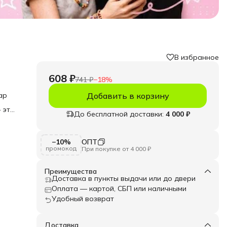
В избранное
608 ₽
741 ₽
−
18
%
ар
Добавить в корзину
 это
До бесплатной доставки:
4 000 ₽
 у2к
−10%
ОПТ
промокод
При покупке от 4 000 ₽
ного
Преимущества
Доставка в пункты выдачи или до двери
ится
ичным
Оплата — картой, СБП или наличными
Удобный возврат
го
мки
Доставка