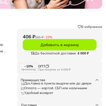
В избранное
406 ₽
501 ₽
−
19
%
ар
Добавить в корзину
ми —
До бесплатной доставки:
4 000 ₽
духе
ка,
−10%
ОПТ
промокод
При покупке от 4 000 ₽
ного
Преимущества
Доставка в пункты выдачи или до двери
ится
ичным
Оплата — картой, СБП или наличными
Удобный возврат
го
мки
Доставка