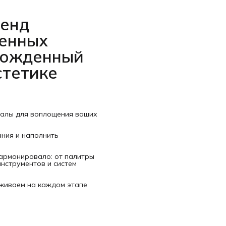
ренд
венных
рожденный
стетике
иалы для воплощения ваших
ания и наполнить
гармонировало: от палитры
нструментов и систем
рживаем на каждом этапе