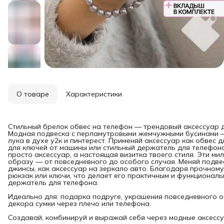
О товаре
Характеристики
Стильный брелок обвес на телефон — трендовый аксессуар д
Модная подвеска с перламутровыми жемчужными бусинами — 
лука в духе у2к и пинтерест. Применяй аксессуар как обвес 
для ключей от машины или стильный держатель для телефона
просто аксессуар, а настоящая визитка твоего стиля. Эти 
образу — от повседневного до особого случая. Меняй подвес
джинсы, как аксессуар на зеркало авто. Благодаря прочному
рюкзак или ключи, что делает его практичным и функционал
держатель для телефона.
Идеально для: подарка подруге, украшения повседневного обр
декора сумки через плечо или телефона.
Создавай, комбинируй и выражай себя через модные аксесс