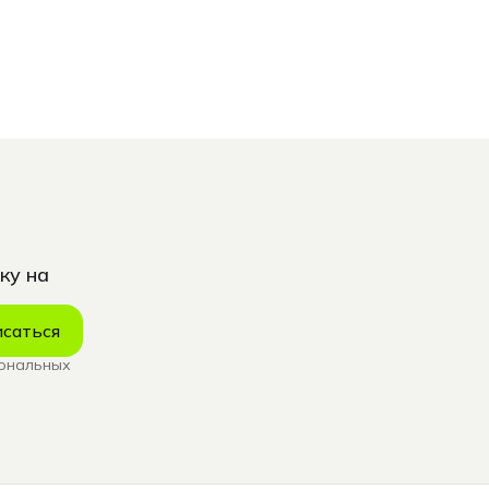
ку на
саться
сональных