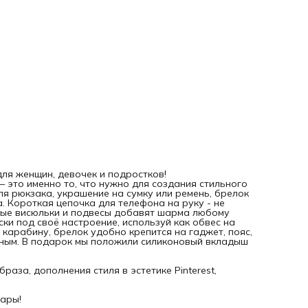
Создавай, комбинируй и выражай себя через модные
аксессуары!
ля женщин, девочек и подростков!
это именно то, что нужно для создания стильного
для рюкзака, украшение на сумку или ремень, брелок
. Короткая цепочка для телефона на руку - не
милые висюльки и подвесы добавят шарма любому
ки под своё настроение, используй как обвес на
 карабину, брелок удобно крепится на гаджет, пояс,
ьным. В подарок мы положили силиконовый вкладыш
аза, дополнения стиля в эстетике Pinterest,
уары!