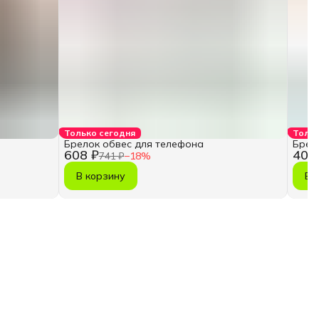
Только сегодня
Тольк
Брелок обвес для телефона
Брел
608 ₽
403
741 ₽
−
18
%
В корзину
В 